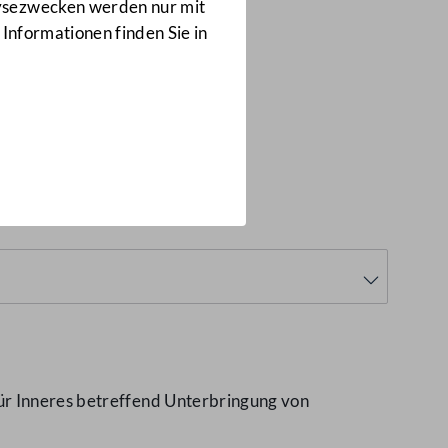
Anfragen
lysezwecken werden nur mit
5316/J
 Informationen finden Sie in
ür Inneres betreffend Unterbringung von