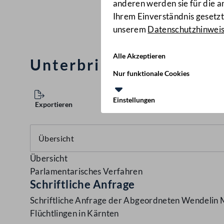
anderen werden sie für die 
Ihrem Einverständnis gesetzt.
unserem
Datenschutzhinwei
Alle Akzeptieren
Unterbringung von Flüc
Nur funktionale Cookies
Einstellungen
Exportieren
Übersicht
Parlamentarisches Verfahren
Schriftliche Anfrage
Schriftliche Anfrage der Abgeordneten Wendelin M
Flüchtlingen in Kärnten