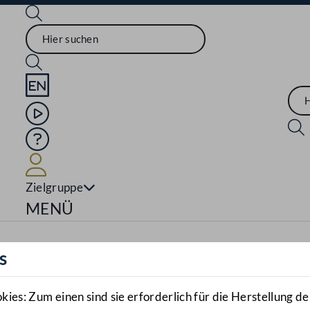
Sprache English
Mediathek
Hilfe
Benutzer
Zielgruppe
Navigationsmenü öffnen
MENÜ
s
es: Zum einen sind sie erforderlich für die Herstellung de