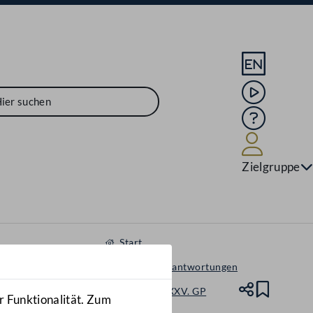
Sprache En
Mediathek
Hilfe
Benutze
Zielgruppe
Start
Anfragen & Beantwortungen
Nationalrat - XXV. GP
Teile
Lesez
r Funktionalität. Zum