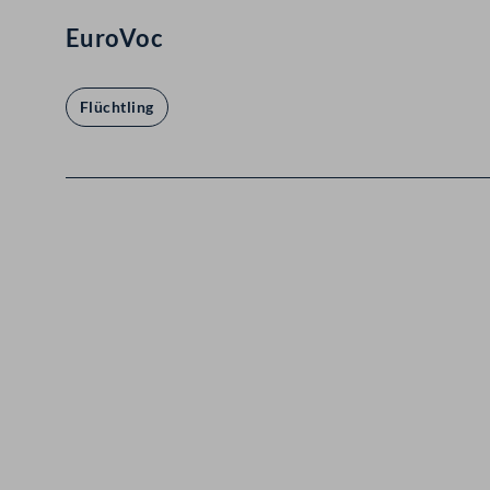
EuroVoc
Flüchtling
Kontakt