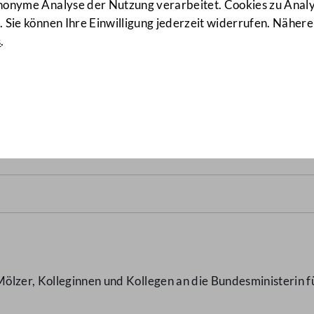
anonyme Analyse der Nutzung verarbeitet. Cookies zu Ana
 Sie können Ihre Einwilligung jederzeit widerrufen. Nähere
s
.
htlingen in Kärnten
(5316/J)
ölzer, Kolleginnen und Kollegen an die Bundesministerin f