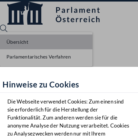
Übersicht
Parlamentarisches Verfahren
Sprache English
Mediathek
Hinweise zu Cookies
Hilfe
Benutzer
Die Webseite verwendet Cookies: Zum einen sind
Zielgruppe
sie erforderlich für die Herstellung der
Navigationsmenü öffnen
MENÜ
Funktionalität. Zum anderen werden sie für die
anonyme Analyse der Nutzung verarbeitet. Cookies
zu Analysezwecken werden nur mit Ihrem
Sprache En
Mediathek