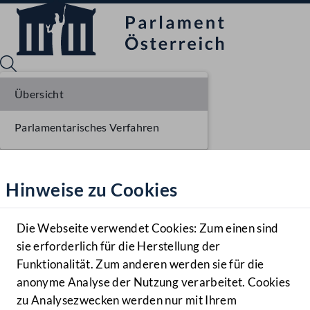
Übersicht
Parlamentarisches Verfahren
Sprache English
Mediathek
Hinweise zu Cookies
Hilfe
Benutzer
Die Webseite verwendet Cookies: Zum einen sind
Zielgruppe
sie erforderlich für die Herstellung der
Navigationsmenü öffnen
MENÜ
Funktionalität. Zum anderen werden sie für die
anonyme Analyse der Nutzung verarbeitet. Cookies
zu Analysezwecken werden nur mit Ihrem
Sprache En
Mediathek