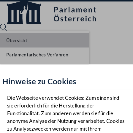
Übersicht
Parlamentarisches Verfahren
Sprache English
Mediathek
Hinweise zu Cookies
Hilfe
Benutzer
Die Webseite verwendet Cookies: Zum einen sind
Zielgruppe
sie erforderlich für die Herstellung der
Navigationsmenü öffnen
MENÜ
Funktionalität. Zum anderen werden sie für die
anonyme Analyse der Nutzung verarbeitet. Cookies
zu Analysezwecken werden nur mit Ihrem
Sprache En
Mediathek