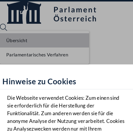
Übersicht
Parlamentarisches Verfahren
Sprache English
Mediathek
Hinweise zu Cookies
Hilfe
Benutzer
Die Webseite verwendet Cookies: Zum einen sind
Zielgruppe
sie erforderlich für die Herstellung der
Navigationsmenü öffnen
MENÜ
Funktionalität. Zum anderen werden sie für die
anonyme Analyse der Nutzung verarbeitet. Cookies
zu Analysezwecken werden nur mit Ihrem
Sprache En
Mediathek