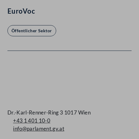
EuroVoc
Öffentlicher Sektor
Kontakt
Dr.-Karl-Renner-Ring 3 1017 Wien
+43 1 401 10-0
info@parlament.gv.at