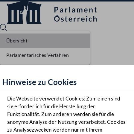
Übersicht
Parlamentarisches Verfahren
Sprache English
Mediathek
Hinweise zu Cookies
Hilfe
Benutzer
Die Webseite verwendet Cookies: Zum einen sind
Zielgruppe
sie erforderlich für die Herstellung der
Navigationsmenü öffnen
MENÜ
Funktionalität. Zum anderen werden sie für die
anonyme Analyse der Nutzung verarbeitet. Cookies
zu Analysezwecken werden nur mit Ihrem
Sprache En
Mediathek