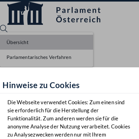
Übersicht
Parlamentarisches Verfahren
Sprache English
Mediathek
Hinweise zu Cookies
Hilfe
Benutzer
Die Webseite verwendet Cookies: Zum einen sind
Zielgruppe
sie erforderlich für die Herstellung der
Navigationsmenü öffnen
MENÜ
Funktionalität. Zum anderen werden sie für die
anonyme Analyse der Nutzung verarbeitet. Cookies
zu Analysezwecken werden nur mit Ihrem
Sprache En
Mediathek