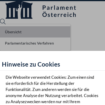
Übersicht
Parlamentarisches Verfahren
Sprache English
Mediathek
Hinweise zu Cookies
Hilfe
Benutzer
Die Webseite verwendet Cookies: Zum einen sind
Zielgruppe
sie erforderlich für die Herstellung der
Navigationsmenü öffnen
MENÜ
Funktionalität. Zum anderen werden sie für die
anonyme Analyse der Nutzung verarbeitet. Cookies
zu Analysezwecken werden nur mit Ihrem
Sprache En
Mediathek