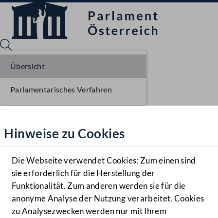
Übersicht
Parlamentarisches Verfahren
Sprache English
Mediathek
Hinweise zu Cookies
Hilfe
Benutzer
Die Webseite verwendet Cookies: Zum einen sind
Zielgruppe
sie erforderlich für die Herstellung der
Navigationsmenü öffnen
MENÜ
Funktionalität. Zum anderen werden sie für die
anonyme Analyse der Nutzung verarbeitet. Cookies
zu Analysezwecken werden nur mit Ihrem
Sprache En
Mediathek