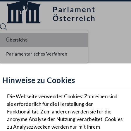
Übersicht
Parlamentarisches Verfahren
Sprache English
Mediathek
Hinweise zu Cookies
Hilfe
Benutzer
Die Webseite verwendet Cookies: Zum einen sind
Zielgruppe
sie erforderlich für die Herstellung der
Navigationsmenü öffnen
MENÜ
Funktionalität. Zum anderen werden sie für die
anonyme Analyse der Nutzung verarbeitet. Cookies
zu Analysezwecken werden nur mit Ihrem
Sprache En
Mediathek