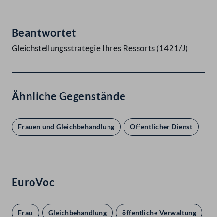
Beantwortet
Gleichstellungsstrategie Ihres Ressorts (1421/J)
Ähnliche Gegenstände
Frauen und Gleichbehandlung
Öffentlicher Dienst
EuroVoc
Frau
Gleichbehandlung
öffentliche Verwaltung
ö