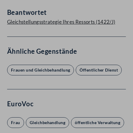
Beantwortet
Gleichstellungsstrategie Ihres Ressorts (1422/J)
Ähnliche Gegenstände
Frauen und Gleichbehandlung
Öffentlicher Dienst
EuroVoc
Frau
Gleichbehandlung
öffentliche Verwaltung
ö