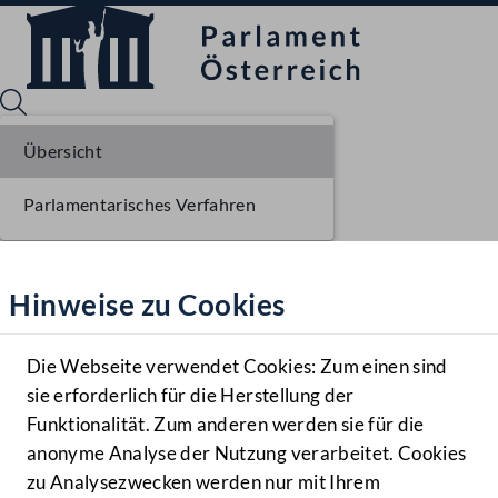
Übersicht
Parlamentarisches Verfahren
Sprache English
Mediathek
Hinweise zu Cookies
Hilfe
Benutzer
Die Webseite verwendet Cookies: Zum einen sind
Zielgruppe
sie erforderlich für die Herstellung der
Navigationsmenü öffnen
MENÜ
Funktionalität. Zum anderen werden sie für die
anonyme Analyse der Nutzung verarbeitet. Cookies
zu Analysezwecken werden nur mit Ihrem
Sprache En
Mediathek