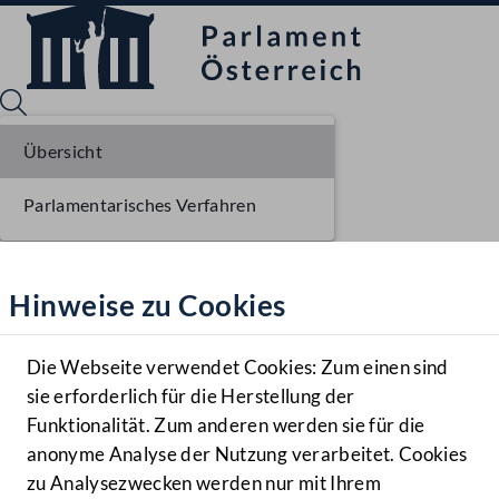
Übersicht
Parlamentarisches Verfahren
Sprache English
Mediathek
Hinweise zu Cookies
Hilfe
Benutzer
Die Webseite verwendet Cookies: Zum einen sind
Zielgruppe
sie erforderlich für die Herstellung der
Navigationsmenü öffnen
MENÜ
Funktionalität. Zum anderen werden sie für die
anonyme Analyse der Nutzung verarbeitet. Cookies
zu Analysezwecken werden nur mit Ihrem
Sprache En
Mediathek