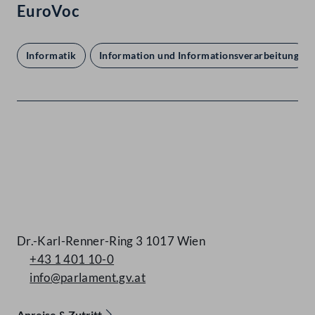
EuroVoc
Informatik
Information und Informationsverarbeitung
Kontakt
Dr.-Karl-Renner-Ring 3 1017 Wien
+43 1 401 10-0
info@parlament.gv.at
Anreise & Zutritt