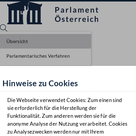
Übersicht
Parlamentarisches Verfahren
Sprache English
Mediathek
Hinweise zu Cookies
Hilfe
Benutzer
Die Webseite verwendet Cookies: Zum einen sind
Zielgruppe
sie erforderlich für die Herstellung der
Navigationsmenü öffnen
MENÜ
Funktionalität. Zum anderen werden sie für die
anonyme Analyse der Nutzung verarbeitet. Cookies
zu Analysezwecken werden nur mit Ihrem
Sprache En
Mediathek