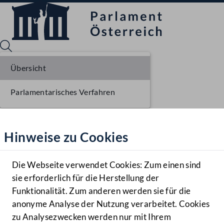
Übersicht
Parlamentarisches Verfahren
Sprache English
Mediathek
Hinweise zu Cookies
Hilfe
Benutzer
Die Webseite verwendet Cookies: Zum einen sind
Zielgruppe
sie erforderlich für die Herstellung der
Navigationsmenü öffnen
MENÜ
Funktionalität. Zum anderen werden sie für die
anonyme Analyse der Nutzung verarbeitet. Cookies
zu Analysezwecken werden nur mit Ihrem
Sprache En
Mediathek