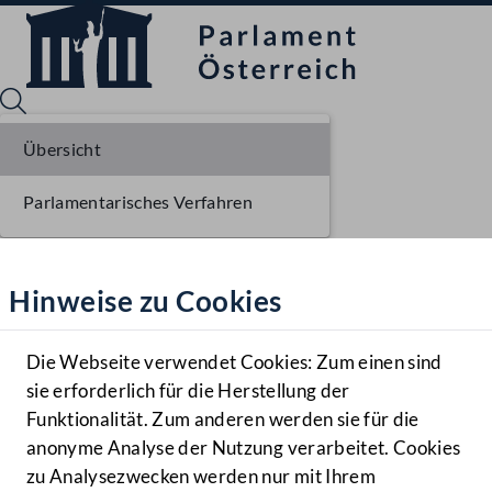
Übersicht
Parlamentarisches Verfahren
Sprache English
Mediathek
Hinweise zu Cookies
Hilfe
Benutzer
Die Webseite verwendet Cookies: Zum einen sind
Zielgruppe
sie erforderlich für die Herstellung der
Navigationsmenü öffnen
MENÜ
Funktionalität. Zum anderen werden sie für die
anonyme Analyse der Nutzung verarbeitet. Cookies
zu Analysezwecken werden nur mit Ihrem
Sprache En
Mediathek