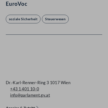
EuroVoc
soziale Sicherheit
Steuerwesen
Kontakt
Dr.-Karl-Renner-Ring 3 1017 Wien
+43 1 401 10-0
info@parlament.gv.at
Anreise & Zutritt