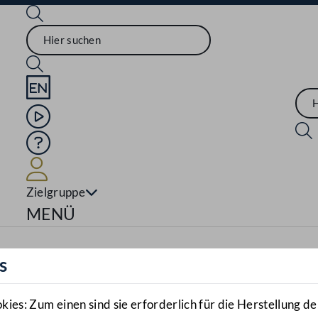
Sprache English
Mediathek
Hilfe
Benutzer
Zielgruppe
Navigationsmenü öffnen
MENÜ
s
es: Zum einen sind sie erforderlich für die Herstellung de