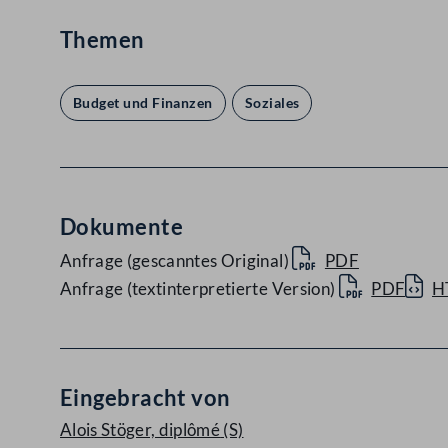
Themen
Budget und Finanzen
Soziales
Dokumente
Anfrage (gescanntes Original)
PDF
Anfrage (textinterpretierte Version)
PDF
H
Eingebracht von
Alois Stöger, diplômé
(S)