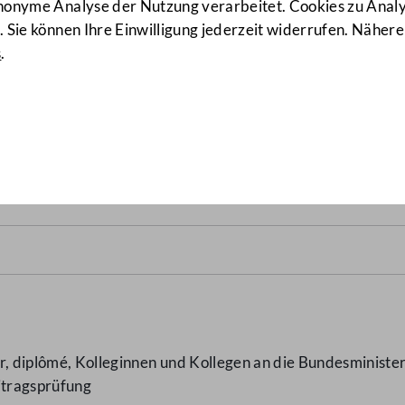
anonyme Analyse der Nutzung verarbeitet. Cookies zu Ana
 Sie können Ihre Einwilligung jederzeit widerrufen. Nähere
s
.
sprüfung
(1473/J)
, diplômé, Kolleginnen und Kollegen an die Bundesministeri
itragsprüfung