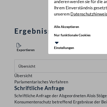
anderen werden sie für die 
Ihrem Einverständnis gesetzt.
unserem
Datenschutzhinwei
Alle Akzeptieren
Ergebnisse der Beitrag
Nur funktionale Cookies
Einstellungen
Exportieren
Übersicht
Parlamentarisches Verfahren
Schriftliche Anfrage
Schriftliche Anfrage der Abgeordneten Alois Stöger
Konsumentenschutz betreffend Ergebnisse der Be