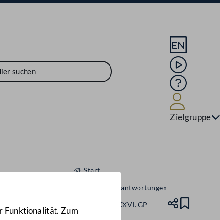
Sprache En
Mediathek
Hilfe
Benutze
Zielgruppe
Start
Anfragen & Beantwortungen
Nationalrat - XXVI. GP
Teile
Lesez
r Funktionalität. Zum