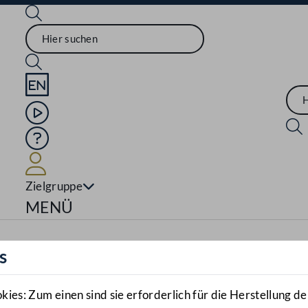
Sprache English
Mediathek
Hilfe
Benutzer
Zielgruppe
Navigationsmenü öffnen
MENÜ
s
es: Zum einen sind sie erforderlich für die Herstellung de