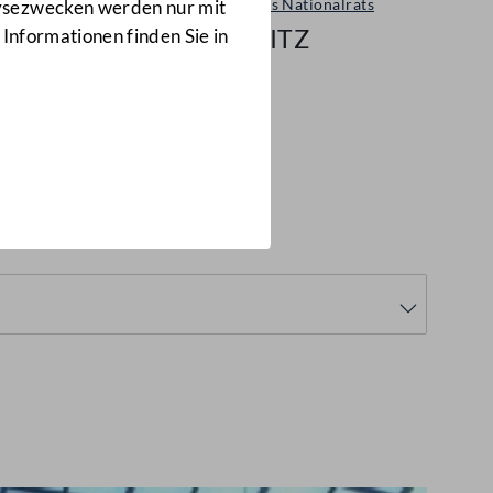
Sitzungen des Nationalrats
lysezwecken werden nur mit
38/NRSITZ
 Informationen finden Sie in
8
(38/NRSITZ)