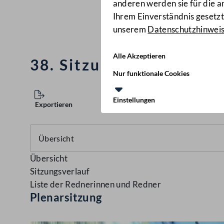
anderen werden sie für die 
Ihrem Einverständnis gesetzt.
unserem
Datenschutzhinwei
Alle Akzeptieren
38. Sitzung des Nation
Nur funktionale Cookies
Einstellungen
Exportieren
Übersicht
Sitzungsverlauf
Liste der Rednerinnen und Redner
Plenarsitzung