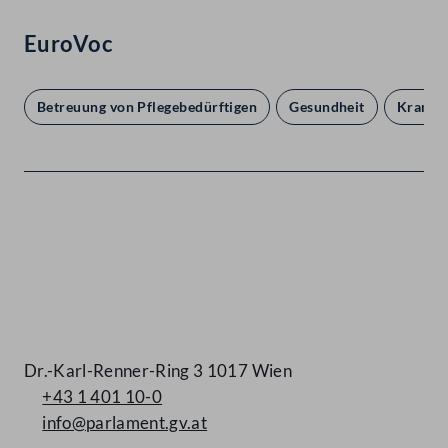
EuroVoc
Betreuung von Pflegebedürftigen
Gesundheit
Kranke
Kontakt
Dr.-Karl-Renner-Ring 3 1017 Wien
+43 1 401 10-0
info@parlament.gv.at