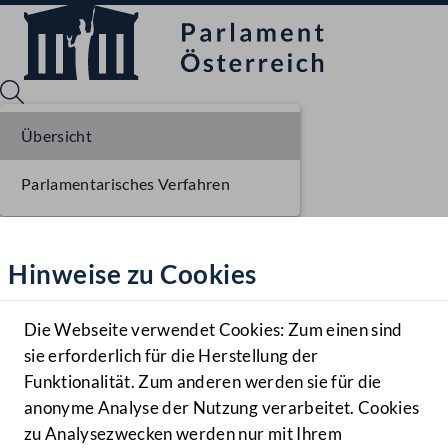
Übersicht
Parlamentarisches Verfahren
Sprache English
Mediathek
Hinweise zu Cookies
Hilfe
Benutzer
Die Webseite verwendet Cookies: Zum einen sind
Zielgruppe
sie erforderlich für die Herstellung der
Navigationsmenü öffnen
MENÜ
Funktionalität. Zum anderen werden sie für die
anonyme Analyse der Nutzung verarbeitet. Cookies
zu Analysezwecken werden nur mit Ihrem
Sprache En
Mediathek