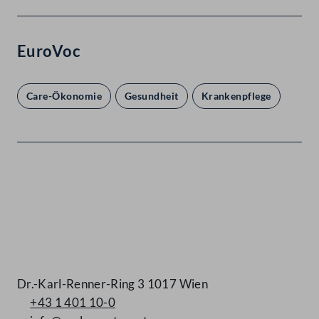
EuroVoc
Care-Ökonomie
Gesundheit
Krankenpflege
Kontakt
Dr.-Karl-Renner-Ring 3 1017 Wien
+43 1 401 10-0