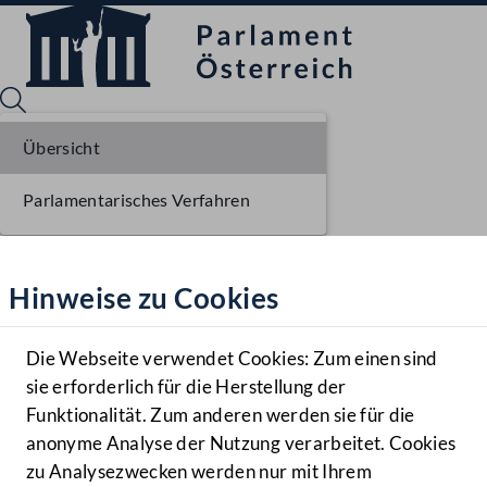
Übersicht
Parlamentarisches Verfahren
Sprache English
Mediathek
Hinweise zu Cookies
Hilfe
Benutzer
Die Webseite verwendet Cookies: Zum einen sind
Zielgruppe
sie erforderlich für die Herstellung der
Navigationsmenü öffnen
MENÜ
Funktionalität. Zum anderen werden sie für die
anonyme Analyse der Nutzung verarbeitet. Cookies
zu Analysezwecken werden nur mit Ihrem
Sprache En
Mediathek