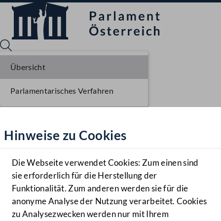
Übersicht
Parlamentarisches Verfahren
Sprache English
Mediathek
Hinweise zu Cookies
Hilfe
Benutzer
Die Webseite verwendet Cookies: Zum einen sind
Zielgruppe
sie erforderlich für die Herstellung der
Navigationsmenü öffnen
MENÜ
Funktionalität. Zum anderen werden sie für die
anonyme Analyse der Nutzung verarbeitet. Cookies
zu Analysezwecken werden nur mit Ihrem
Sprache En
Mediathek