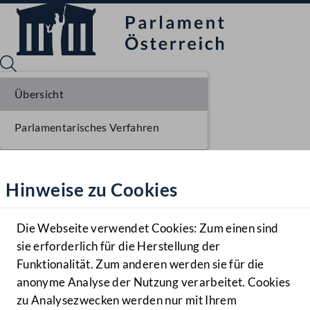
Übersicht
Parlamentarisches Verfahren
Sprache English
Mediathek
Hinweise zu Cookies
Hilfe
Benutzer
Die Webseite verwendet Cookies: Zum einen sind
Zielgruppe
sie erforderlich für die Herstellung der
Navigationsmenü öffnen
MENÜ
Funktionalität. Zum anderen werden sie für die
anonyme Analyse der Nutzung verarbeitet. Cookies
zu Analysezwecken werden nur mit Ihrem
Sprache En
Mediathek