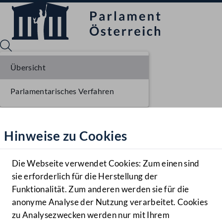
Übersicht
Parlamentarisches Verfahren
Sprache English
Mediathek
Hinweise zu Cookies
Hilfe
Benutzer
Die Webseite verwendet Cookies: Zum einen sind
Zielgruppe
sie erforderlich für die Herstellung der
Navigationsmenü öffnen
MENÜ
Funktionalität. Zum anderen werden sie für die
anonyme Analyse der Nutzung verarbeitet. Cookies
zu Analysezwecken werden nur mit Ihrem
Sprache En
Mediathek