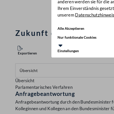
anderen werden sie für die 
Ihrem Einverständnis gesetzt.
unserem
Datenschutzhinwei
Alle Akzeptieren
Zukunft des Hubschrau
Nur funktionale Cookies
Einstellungen
Exportieren
Übersicht
Parlamentarisches Verfahren
Anfragebeantwortung
Anfragebeantwortung durch den Bundesminister für
Kolleginnen und Kollegen an den Bundesminister 