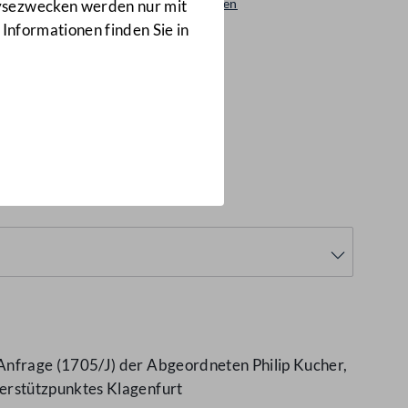
Beantwortungen
lysezwecken werden nur mit
1713/AB
 Informationen finden Sie in
(1713/AB)
Anfrage (1705/J) der Abgeordneten Philip Kucher,
erstützpunktes Klagenfurt