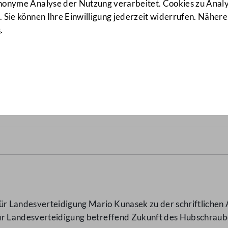
anonyme Analyse der Nutzung verarbeitet. Cookies zu Ana
 Sie können Ihre Einwilligung jederzeit widerrufen. Nähere
s
.
berstützpunktes Klagenfurt
 Landesverteidigung Mario Kunasek zu der schriftlichen 
für Landesverteidigung betreffend Zukunft des Hubschraub