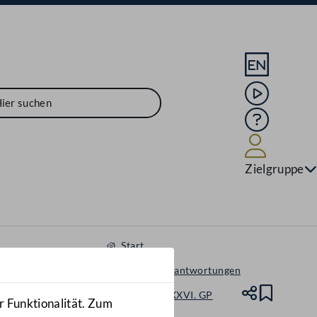
Sprache En
Mediathek
Hilfe
Benutze
Zielgruppe
Start
Anfragen & Beantwortungen
Nationalrat - XXVI. GP
Teile
Lesez
r Funktionalität. Zum