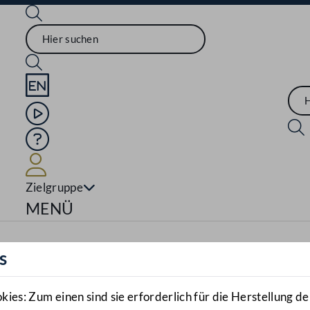
Sprache English
Mediathek
Hilfe
Benutzer
Zielgruppe
Navigationsmenü öffnen
MENÜ
s
es: Zum einen sind sie erforderlich für die Herstellung de