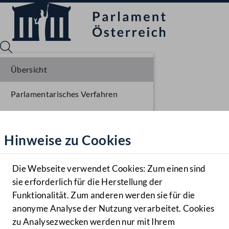
Übersicht
Parlamentarisches Verfahren
Sprache English
Mediathek
Einlangen NR
Hinweise zu Cookies
Hilfe
Ausschussberatungen NR
Benutzer
Plenarberatungen NR
Die Webseite verwendet Cookies: Zum einen sind
Zielgruppe
sie erforderlich für die Herstellung der
Navigationsmenü öffnen
MENÜ
Funktionalität. Zum anderen werden sie für die
anonyme Analyse der Nutzung verarbeitet. Cookies
zu Analysezwecken werden nur mit Ihrem
Sprache En
Mediathek