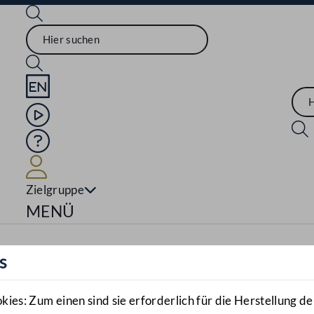
Sprache English
Mediathek
Hilfe
Benutzer
Zielgruppe
Navigationsmenü öffnen
MENÜ
s
es: Zum einen sind sie erforderlich für die Herstellung de