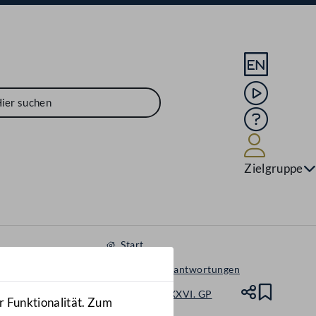
Sprache En
Mediathek
Hilfe
Benutze
Zielgruppe
Start
Anfragen & Beantwortungen
Nationalrat - XXVI. GP
Teile
Lesez
r Funktionalität. Zum