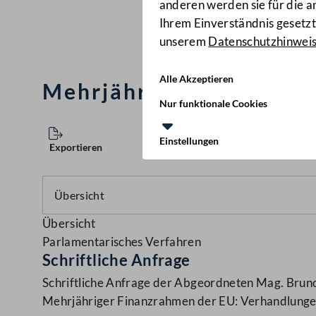
anderen werden sie für die 
Ihrem Einverständnis gesetzt.
unserem
Datenschutzhinwei
Alle Akzeptieren
Mehrjähriger Finanzrah
Nur funktionale Cookies
Einstellungen
Exportieren
Übersicht
Parlamentarisches Verfahren
Schriftliche Anfrage
Schriftliche Anfrage der Abgeordneten Mag. Bruno
Mehrjähriger Finanzrahmen der EU: Verhandlunge