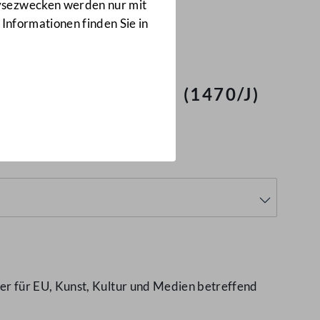
Anfragen
lysezwecken werden nur mit
1470/J
 Informationen finden Sie in
 und Positionen
(1470/J)
r für EU, Kunst, Kultur und Medien betreffend