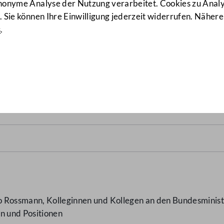
anonyme Analyse der Nutzung verarbeitet. Cookies zu Ana
 Sie können Ihre Einwilligung jederzeit widerrufen. Nähere
s
.
men der EU: Verhandlungen
 Rossmann, Kolleginnen und Kollegen an den Bundesministe
n und Positionen