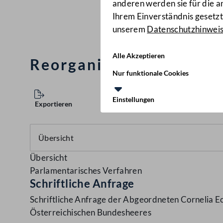
anderen werden sie für die 
Ihrem Einverständnis gesetzt.
unserem
Datenschutzhinwei
Alle Akzeptieren
Reorganisation des Öst
Nur funktionale Cookies
Einstellungen
Exportieren
Übersicht
Parlamentarisches Verfahren
Schriftliche Anfrage
Schriftliche Anfrage der Abgeordneten Cornelia E
Österreichischen Bundesheeres