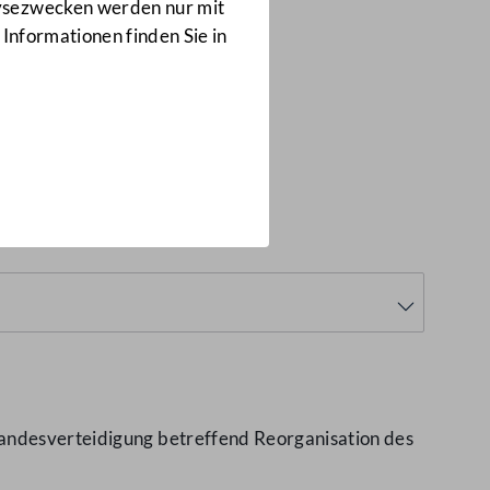
Anfragen
lysezwecken werden nur mit
1675/J
 Informationen finden Sie in
(1675/J)
Landesverteidigung betreffend Reorganisation des