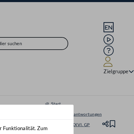
Sprache En
Mediathek
Hilfe
Benutze
Zielgruppe
Start
Anfragen & Beantwortungen
Nationalrat - XXVI. GP
Teile
Lesez
r Funktionalität. Zum