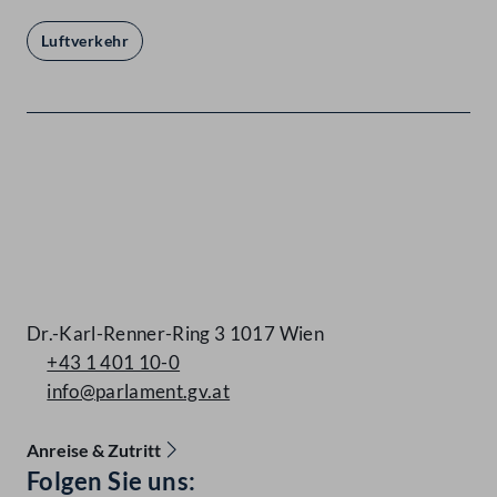
Luftverkehr
Kontakt
Dr.-Karl-Renner-Ring 3 1017 Wien
+43 1 401 10-0
info@parlament.gv.at
Anreise & Zutritt
Accessibility Menu anzeigen
Folgen Sie uns: