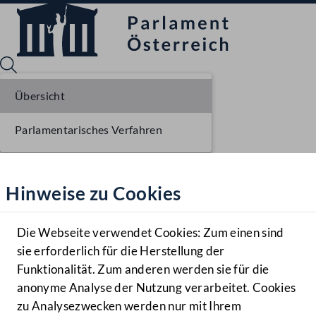
Übersicht
Parlamentarisches Verfahren
Sprache English
Mediathek
Hinweise zu Cookies
Hilfe
Benutzer
Die Webseite verwendet Cookies: Zum einen sind
Zielgruppe
sie erforderlich für die Herstellung der
Navigationsmenü öffnen
MENÜ
Funktionalität. Zum anderen werden sie für die
anonyme Analyse der Nutzung verarbeitet. Cookies
zu Analysezwecken werden nur mit Ihrem
Sprache En
Mediathek