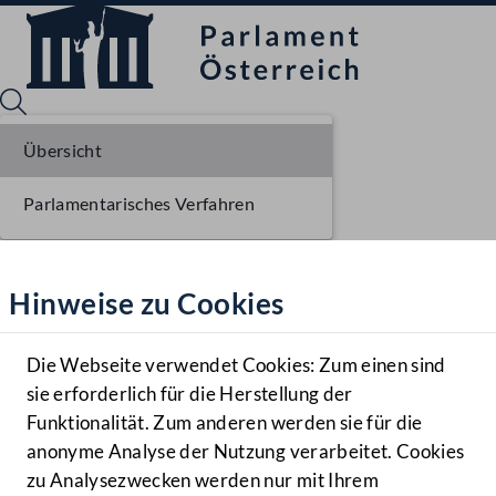
Übersicht
Parlamentarisches Verfahren
Sprache English
Mediathek
Hinweise zu Cookies
Hilfe
Benutzer
Die Webseite verwendet Cookies: Zum einen sind
Zielgruppe
sie erforderlich für die Herstellung der
Navigationsmenü öffnen
MENÜ
Funktionalität. Zum anderen werden sie für die
anonyme Analyse der Nutzung verarbeitet. Cookies
zu Analysezwecken werden nur mit Ihrem
Sprache En
Mediathek