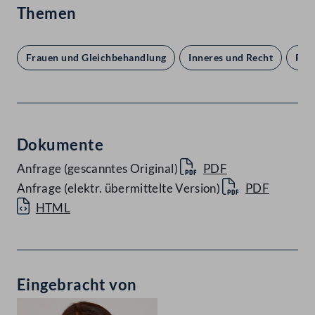
Themen
Frauen und Gleichbehandlung
Inneres und Recht
Par
Dokumente
Anfrage (gescanntes Original)
PDF
Anfrage (elektr. übermittelte Version)
PDF
HTML
Eingebracht von