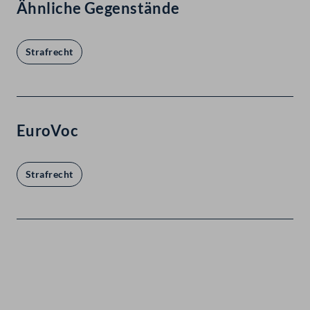
Ähnliche Gegenstände
Strafrecht
EuroVoc
Strafrecht
Kontakt