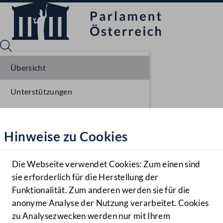
Übersicht
Unterstützungen
Sprache English
Mediathek
Parlamentarisches Verfahren
Hinweise zu Cookies
Hilfe
Benutzer
Die Webseite verwendet Cookies: Zum einen sind
Zielgruppe
sie erforderlich für die Herstellung der
Navigationsmenü öffnen
MENÜ
Funktionalität. Zum anderen werden sie für die
anonyme Analyse der Nutzung verarbeitet. Cookies
zu Analysezwecken werden nur mit Ihrem
Sprache En
Mediathek