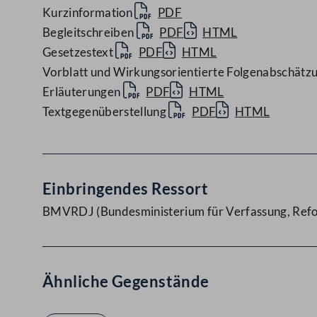
Kurzinformation
PDF
Begleitschreiben
PDF
HTML
Gesetzestext
PDF
HTML
Vorblatt und Wirkungsorientierte Folgenabschätz
Erläuterungen
PDF
HTML
Textgegenüberstellung
PDF
HTML
Einbringendes Ressort
BMVRDJ (Bundesministerium für Verfassung, Refor
Ähnliche Gegenstände