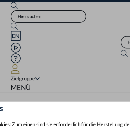
Sprache English
Mediathek
Hilfe
Benutzer
Zielgruppe
Navigationsmenü öffnen
MENÜ
s
es: Zum einen sind sie erforderlich für die Herstellung de