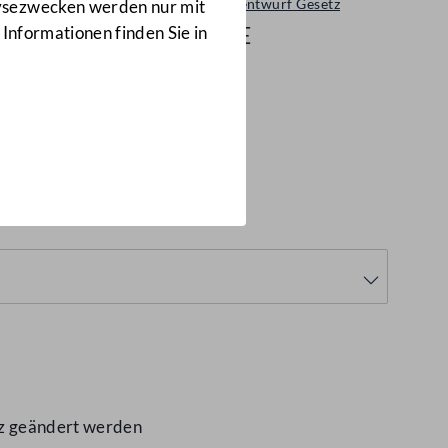
Ministerialentwurf Gesetz
lysezwecken werden nur mit
166/ME
 Informationen finden Sie in
rung
(166/ME)
tz geändert werden