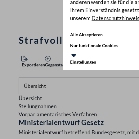
anderen werden sie für die 
Ihrem Einverständnis gesetzt.
unserem
Datenschutzhinwei
Alle Akzeptieren
Strafvollzugsgesetz, B
Nur funktionale Cookies
Einstellungen
Exportieren
Gegenstand speichern
Übersicht
Stellungnahmen
Vorparlamentarisches Verfahren
Ministerialentwurf Gesetz
Ministerialentwurf betreffend Bundesgesetz, mit