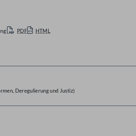
ung
PDF
HTML
men, Deregulierung und Justiz)