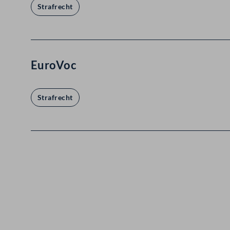
Strafrecht
EuroVoc
Strafrecht
Kontakt