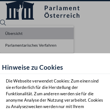
Übersicht
Parlamentarisches Verfahren
Sprache English
Mediathek
Hinweise zu Cookies
Hilfe
Benutzer
Die Webseite verwendet Cookies: Zum einen sind
Zielgruppe
sie erforderlich für die Herstellung der
Navigationsmenü öffnen
MENÜ
Funktionalität. Zum anderen werden sie für die
anonyme Analyse der Nutzung verarbeitet. Cookies
zu Analysezwecken werden nur mit Ihrem
Sprache En
Mediathek