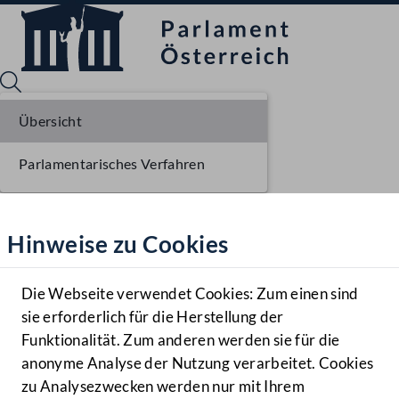
Übersicht
Parlamentarisches Verfahren
Sprache English
Mediathek
Hinweise zu Cookies
Hilfe
Benutzer
Die Webseite verwendet Cookies: Zum einen sind
Zielgruppe
sie erforderlich für die Herstellung der
Navigationsmenü öffnen
MENÜ
Funktionalität. Zum anderen werden sie für die
anonyme Analyse der Nutzung verarbeitet. Cookies
zu Analysezwecken werden nur mit Ihrem
Sprache En
Mediathek