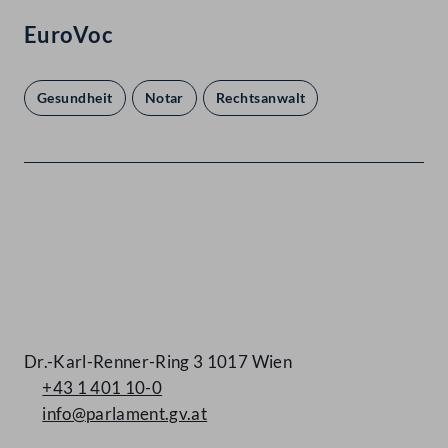
EuroVoc
Gesundheit
Notar
Rechtsanwalt
Kontakt
Dr.-Karl-Renner-Ring 3 1017 Wien
+43 1 401 10-0
info@parlament.gv.at