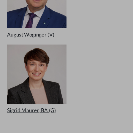
August Wöginger
(V)
Sigrid Maurer, BA
(G)