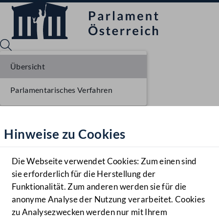
Übersicht
Parlamentarisches Verfahren
Sprache English
Mediathek
Hinweise zu Cookies
Hilfe
Benutzer
Die Webseite verwendet Cookies: Zum einen sind
Zielgruppe
sie erforderlich für die Herstellung der
Navigationsmenü öffnen
MENÜ
Funktionalität. Zum anderen werden sie für die
anonyme Analyse der Nutzung verarbeitet. Cookies
zu Analysezwecken werden nur mit Ihrem
Sprache En
Mediathek