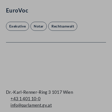
EuroVoc
Exekutive
Notar
Rechtsanwalt
Kontakt
Dr.-Karl-Renner-Ring 3 1017 Wien
+43 1 401 10-0
info@parlament.gv.at