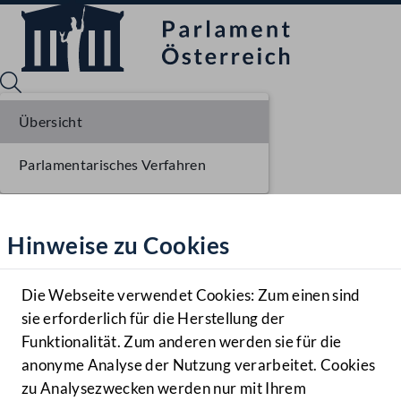
Übersicht
Parlamentarisches Verfahren
Sprache English
Mediathek
Hinweise zu Cookies
Hilfe
Benutzer
Die Webseite verwendet Cookies: Zum einen sind
Zielgruppe
sie erforderlich für die Herstellung der
Navigationsmenü öffnen
MENÜ
Funktionalität. Zum anderen werden sie für die
anonyme Analyse der Nutzung verarbeitet. Cookies
zu Analysezwecken werden nur mit Ihrem
Sprache En
Mediathek