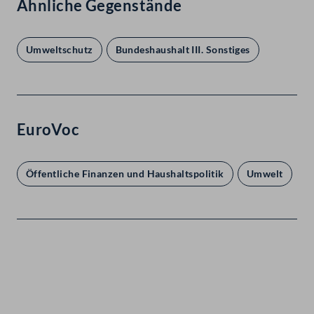
Ähnliche Gegenstände
Umweltschutz
Bundeshaushalt III. Sonstiges
EuroVoc
Öffentliche Finanzen und Haushaltspolitik
Umwelt
Kontakt