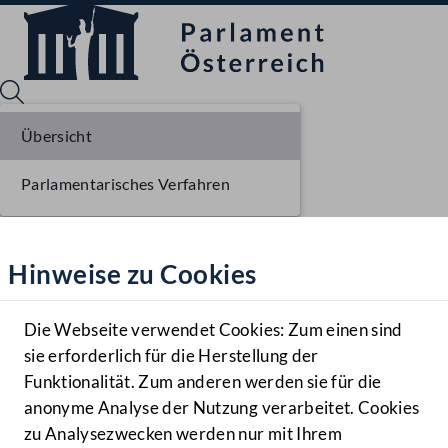
Übersicht
Parlamentarisches Verfahren
Sprache English
Mediathek
Hinweise zu Cookies
Hilfe
Benutzer
Die Webseite verwendet Cookies: Zum einen sind
Zielgruppe
sie erforderlich für die Herstellung der
Navigationsmenü öffnen
MENÜ
Funktionalität. Zum anderen werden sie für die
anonyme Analyse der Nutzung verarbeitet. Cookies
zu Analysezwecken werden nur mit Ihrem
Sprache En
Mediathek