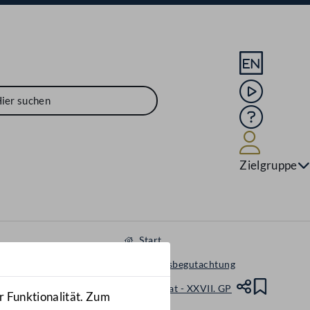
Sprache En
Mediathek
Hilfe
Benutze
Zielgruppe
Start
Ausschussbegutachtung
Nationalrat - XXVII. GP
Teile
Lesez
r Funktionalität. Zum