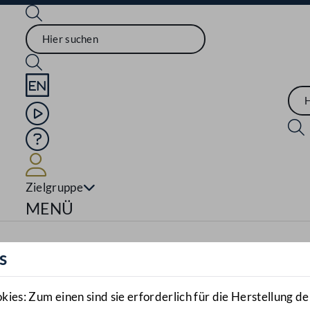
Sprache English
Mediathek
Hilfe
Benutzer
Zielgruppe
Navigationsmenü öffnen
MENÜ
s
es: Zum einen sind sie erforderlich für die Herstellung de