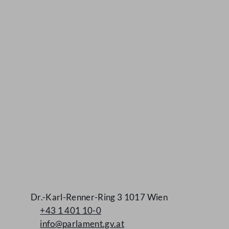
Kontakt
Dr.-Karl-Renner-Ring 3 1017 Wien
+43 1 401 10-0
info@parlament.gv.at