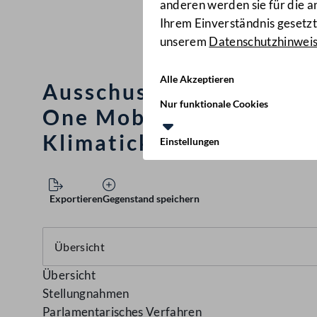
anderen werden sie für die 
Ihrem Einverständnis gesetzt.
unserem
Datenschutzhinwei
Alle Akzeptieren
Ausschussbegutachtung 
Nur funktionale Cookies
One Mobility GmbH und 
Klimatickets
(3/AUA)
Einstellungen
Exportieren
Gegenstand speichern
Übersicht
Stellungnahmen
Parlamentarisches Verfahren