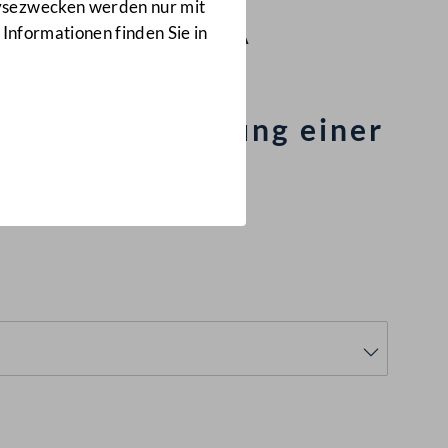
Verkehr
lysezwecken werden nur mit
3/AUA
 Informationen finden Sie in
er die Errichtung einer
führung des