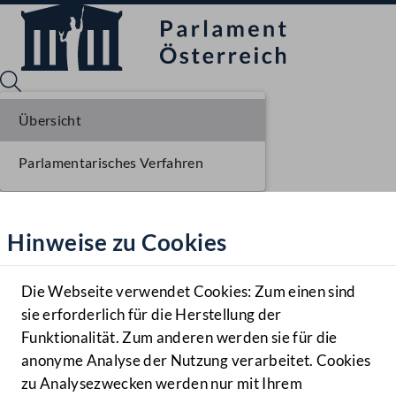
Übersicht
Parlamentarisches Verfahren
Sprache English
Mediathek
Hinweise zu Cookies
Hilfe
Benutzer
Die Webseite verwendet Cookies: Zum einen sind
Zielgruppe
sie erforderlich für die Herstellung der
Navigationsmenü öffnen
MENÜ
Funktionalität. Zum anderen werden sie für die
anonyme Analyse der Nutzung verarbeitet. Cookies
zu Analysezwecken werden nur mit Ihrem
Sprache En
Mediathek