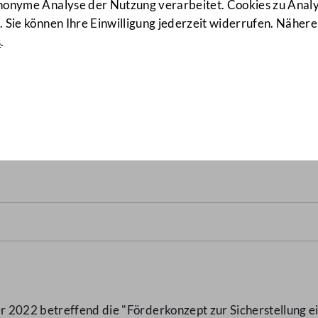
anonyme Analyse der Nutzung verarbeitet. Cookies zu Ana
 Sie können Ihre Einwilligung jederzeit widerrufen. Nähere
s
.
icherstellung einer langfri
isationen insbesondere de
2022 betreffend die "Förderkonzept zur Sicherstellung ei