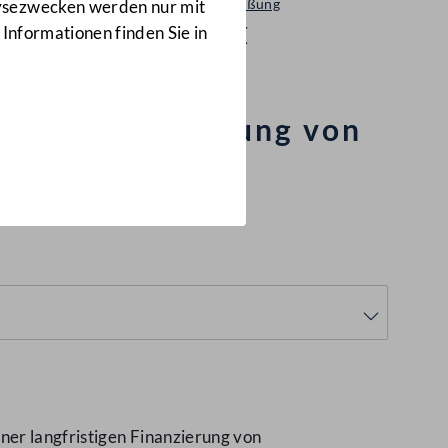
Entschließung
lysezwecken werden nur mit
285/E
 Informationen finden Sie in
stigen Finanzierung von
s VKI
(285/E)
ner langfristigen Finanzierung von