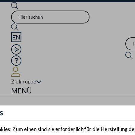
Sprache English
Mediathek
Hilfe
Benutzer
Zielgruppe
Navigationsmenü öffnen
MENÜ
s
es: Zum einen sind sie erforderlich für die Herstellung de