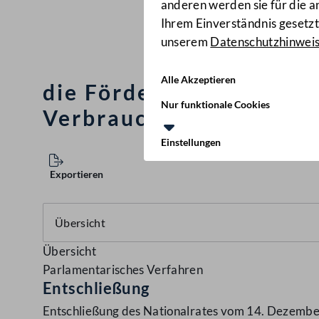
anderen werden sie für die 
Ihrem Einverständnis gesetzt.
unserem
Datenschutzhinwei
Alle Akzeptieren
die Förderkonzept zur S
Nur funktionale Cookies
Verbraucherschutzorgan
Einstellungen
Exportieren
Übersicht
Parlamentarisches Verfahren
Entschließung
Entschließung des Nationalrates vom 14. Dezember 