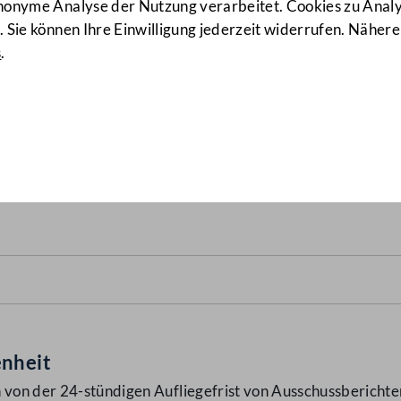
anonyme Analyse der Nutzung verarbeitet. Cookies zu Ana
 Sie können Ihre Einwilligung jederzeit widerrufen. Nähere
s
.
ndigen Aufliegefrist von Au
enheit
 von der 24-stündigen Aufliegefrist von Ausschussberichte