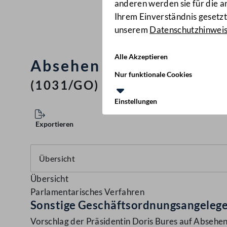
anderen werden sie für die 
Ihrem Einverständnis gesetzt.
unserem
Datenschutzhinwei
Alle Akzeptieren
Absehen von der 24-stü
Nur funktionale Cookies
(1031/GO)
Einstellungen
Exportieren
Übersicht
Parlamentarisches Verfahren
Sonstige Geschäftsordnungsangeleg
Vorschlag der Präsidentin Doris Bures auf Absehen