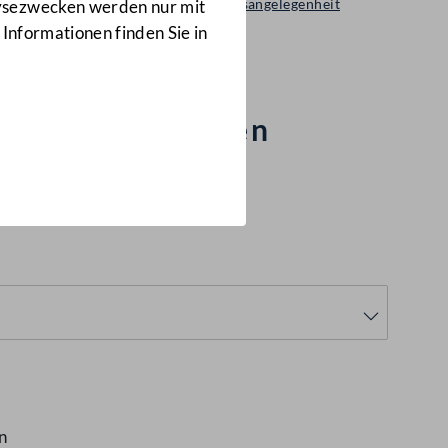
Sonstige Geschäftsordnungsangelegenheit
lysezwecken werden nur mit
1031/GO
 Informationen finden Sie in
sschussberichten
n