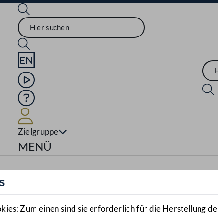
Sprache English
Mediathek
Hilfe
Benutzer
Zielgruppe
Navigationsmenü öffnen
MENÜ
s
es: Zum einen sind sie erforderlich für die Herstellung de