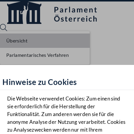
Übersicht
Parlamentarisches Verfahren
Sprache English
Mediathek
Hinweise zu Cookies
Hilfe
Benutzer
Die Webseite verwendet Cookies: Zum einen sind
Zielgruppe
sie erforderlich für die Herstellung der
Navigationsmenü öffnen
MENÜ
Funktionalität. Zum anderen werden sie für die
anonyme Analyse der Nutzung verarbeitet. Cookies
zu Analysezwecken werden nur mit Ihrem
Sprache En
Mediathek