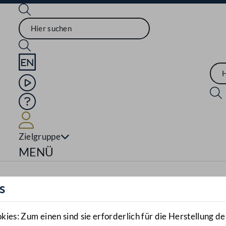
Sprache English
Mediathek
Hilfe
Benutzer
Zielgruppe
Navigationsmenü öffnen
MENÜ
s
es: Zum einen sind sie erforderlich für die Herstellung de