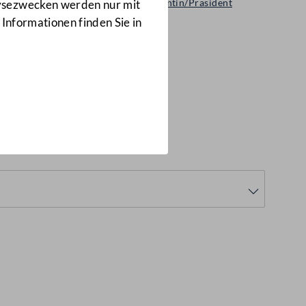
Erklärung Präsidentin/Präsident
lysezwecken werden nur mit
38/GO
 Informationen finden Sie in