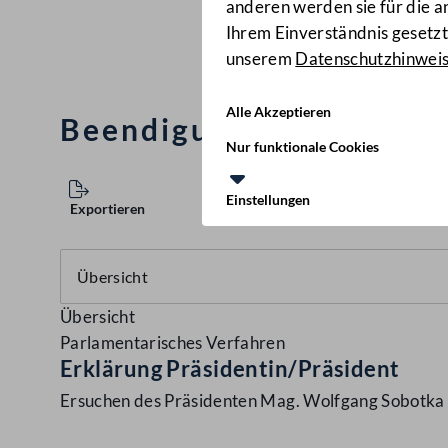
anderen werden sie für die 
Ihrem Einverständnis gesetzt.
unserem
Datenschutzhinwei
Alle Akzeptieren
Beendigung der Kundgeb
Nur funktionale Cookies
Einstellungen
Exportieren
Übersicht
Parlamentarisches Verfahren
Erklärung Präsidentin/Präsident
Ersuchen des Präsidenten Mag. Wolfgang Sobotka