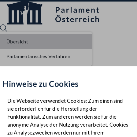
Übersicht
Parlamentarisches Verfahren
Sprache English
Mediathek
Hinweise zu Cookies
Hilfe
Benutzer
Die Webseite verwendet Cookies: Zum einen sind
Zielgruppe
sie erforderlich für die Herstellung der
Navigationsmenü öffnen
MENÜ
Funktionalität. Zum anderen werden sie für die
anonyme Analyse der Nutzung verarbeitet. Cookies
zu Analysezwecken werden nur mit Ihrem
Sprache En
Mediathek