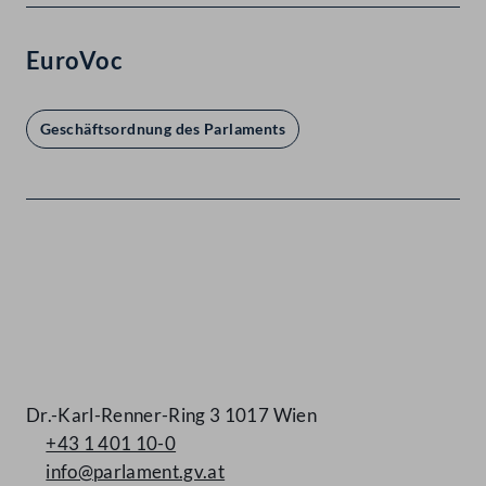
EuroVoc
Geschäftsordnung des Parlaments
Kontakt
Dr.-Karl-Renner-Ring 3 1017 Wien
+43 1 401 10-0
info@parlament.gv.at