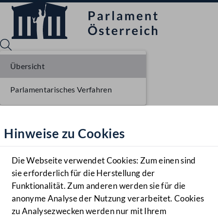
Übersicht
Parlamentarisches Verfahren
Sprache English
Mediathek
Hinweise zu Cookies
Hilfe
Benutzer
Die Webseite verwendet Cookies: Zum einen sind
Zielgruppe
sie erforderlich für die Herstellung der
Navigationsmenü öffnen
MENÜ
Funktionalität. Zum anderen werden sie für die
anonyme Analyse der Nutzung verarbeitet. Cookies
zu Analysezwecken werden nur mit Ihrem
Sprache En
Mediathek