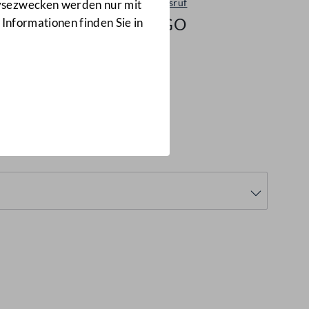
Ordnungsruf
lysezwecken werden nur mit
798/GO
 Informationen finden Sie in