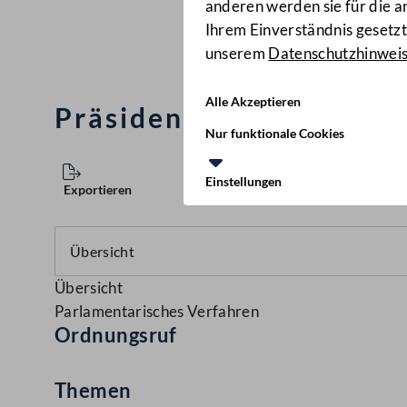
anderen werden sie für die 
Ihrem Einverständnis gesetzt.
unserem
Datenschutzhinwei
Alle Akzeptieren
Präsidentin Bures - Abg
Nur funktionale Cookies
Einstellungen
Exportieren
Übersicht
Parlamentarisches Verfahren
Ordnungsruf
Themen