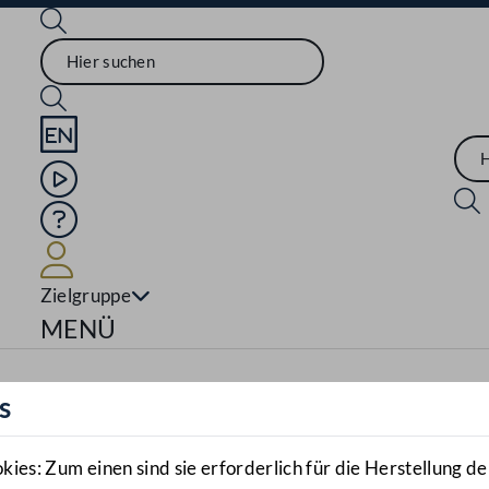
Sprache English
Mediathek
Hilfe
Benutzer
Zielgruppe
Navigationsmenü öffnen
MENÜ
s
es: Zum einen sind sie erforderlich für die Herstellung de