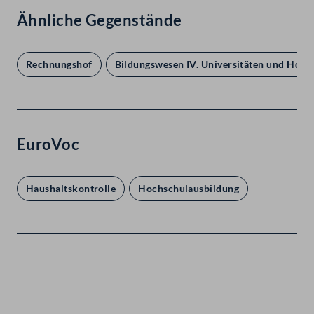
Ähnliche Gegenstände
Rechnungshof
Bildungswesen IV. Universitäten und Hoch
EuroVoc
Haushaltskontrolle
Hochschulausbildung
Kontakt