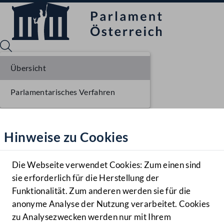
Übersicht
Parlamentarisches Verfahren
Sprache English
Mediathek
Hinweise zu Cookies
Hilfe
Benutzer
Die Webseite verwendet Cookies: Zum einen sind
Zielgruppe
sie erforderlich für die Herstellung der
Navigationsmenü öffnen
MENÜ
Funktionalität. Zum anderen werden sie für die
anonyme Analyse der Nutzung verarbeitet. Cookies
zu Analysezwecken werden nur mit Ihrem
Sprache En
Mediathek