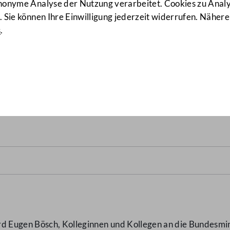
anonyme Analyse der Nutzung verarbeitet. Cookies zu Ana
 Sie können Ihre Einwilligung jederzeit widerrufen. Nähere
s
.
glich politischer Zuwendung
rd Eugen Bösch, Kolleginnen und Kollegen an die Bundesmin