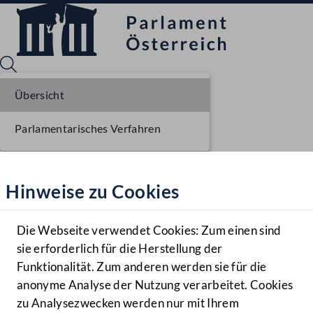
Übersicht
Parlamentarisches Verfahren
Sprache English
Mediathek
Hinweise zu Cookies
Hilfe
Benutzer
Die Webseite verwendet Cookies: Zum einen sind
Zielgruppe
sie erforderlich für die Herstellung der
Navigationsmenü öffnen
MENÜ
Funktionalität. Zum anderen werden sie für die
anonyme Analyse der Nutzung verarbeitet. Cookies
zu Analysezwecken werden nur mit Ihrem
Sprache En
Mediathek