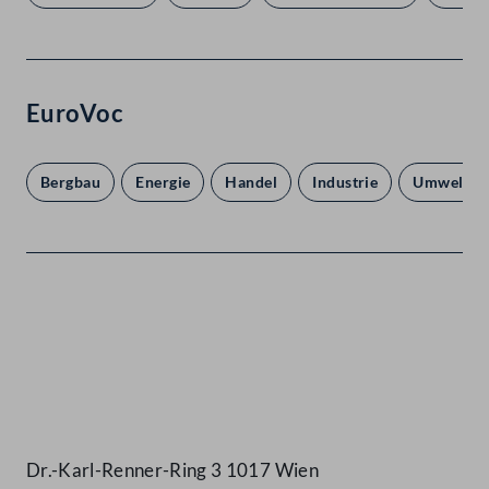
EuroVoc
Bergbau
Energie
Handel
Industrie
Umwelt
Kontakt
Dr.-Karl-Renner-Ring 3 1017 Wien