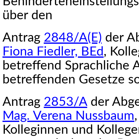
Behinderteneinstellungs
über den
Antrag
2848/A(E)
der A
Fiona Fiedler, BEd
, Koll
betreffend Sprachliche 
betreffenden Geset­ze s
Antrag
2853/A
der Abg
Mag. Verena Nuss­baum
Kolleginnen und Kollege