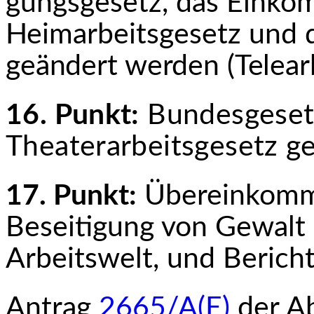
gungsgesetz, das Einko
Heimarbeitsgesetz und 
geändert werden (Telear
16. Punkt:
Bundesgesetz
Theaterarbeitsgesetz g
17. Punkt:
Übereinkomme
Beseitigung von Gewalt 
Arbeitswelt, und Berich
Antrag
2665/A(E)
der A