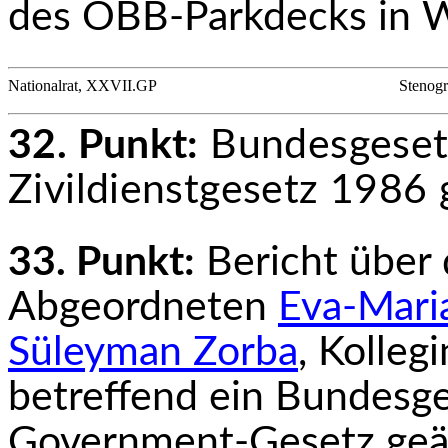
des ÖBB-Parkdecks in W
Nationalrat, XXVII.GP
Stenogr
32. Punkt:
Bundesgesetz
Zivildienstgesetz 1986 
33. Punkt:
Bericht über
Abgeordneten
Eva-Mari
Süleyman Zorba
, Kolleg
betreffend ein Bundesge
Government-Gesetz geä