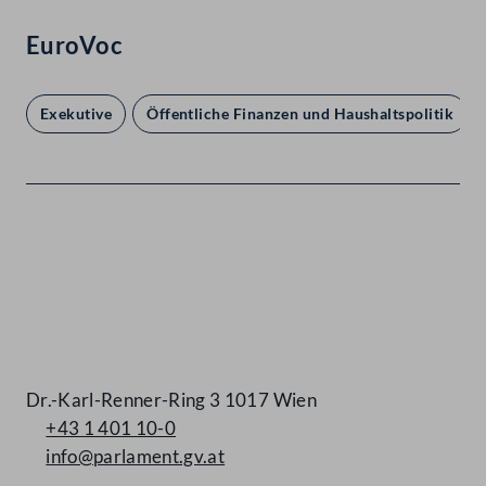
EuroVoc
Exekutive
Öffentliche Finanzen und Haushaltspolitik
Kontakt
Dr.-Karl-Renner-Ring 3 1017 Wien
+43 1 401 10-0
info@parlament.gv.at