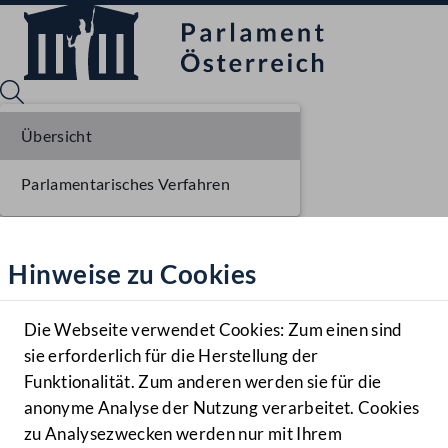
Übersicht
Parlamentarisches Verfahren
Sprache English
Mediathek
Hinweise zu Cookies
Hilfe
Benutzer
Die Webseite verwendet Cookies: Zum einen sind
Zielgruppe
sie erforderlich für die Herstellung der
Navigationsmenü öffnen
MENÜ
Funktionalität. Zum anderen werden sie für die
anonyme Analyse der Nutzung verarbeitet. Cookies
zu Analysezwecken werden nur mit Ihrem
Sprache En
Mediathek