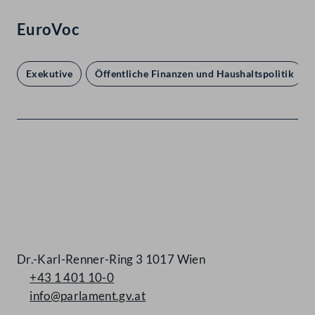
EuroVoc
Exekutive
Öffentliche Finanzen und Haushaltspolitik
Kontakt
Dr.-Karl-Renner-Ring 3 1017 Wien
+43 1 401 10-0
info@parlament.gv.at