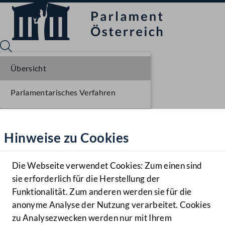
Übersicht
Parlamentarisches Verfahren
Sprache English
Mediathek
Hinweise zu Cookies
Hilfe
Benutzer
Die Webseite verwendet Cookies: Zum einen sind
Zielgruppe
sie erforderlich für die Herstellung der
Navigationsmenü öffnen
MENÜ
Funktionalität. Zum anderen werden sie für die
anonyme Analyse der Nutzung verarbeitet. Cookies
zu Analysezwecken werden nur mit Ihrem
Sprache En
Mediathek